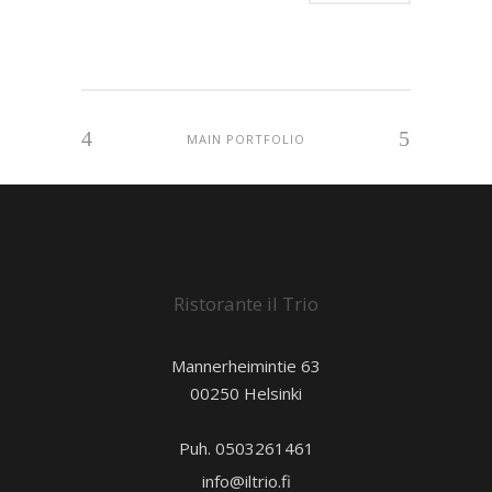
MAIN PORTFOLIO
Ristorante il Trio
Mannerheimintie 63
00250 Helsinki
Puh. 0503261461
info@iltrio.fi