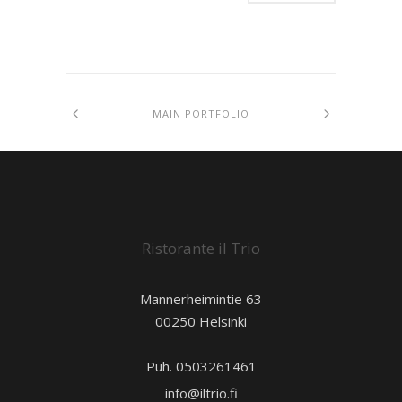
MAIN PORTFOLIO
Ristorante il Trio
Mannerheimintie 63
00250 Helsinki
Puh. 0503261461
info@iltrio.fi