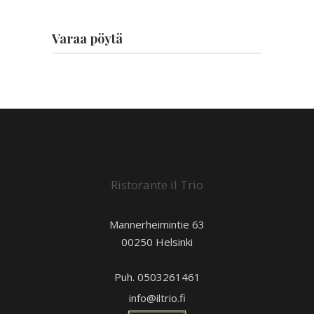
Varaa pöytä
Ristorante il Trio
Mannerheimintie 63
00250 Helsinki
Puh. 0503261461
info@iltrio.fi