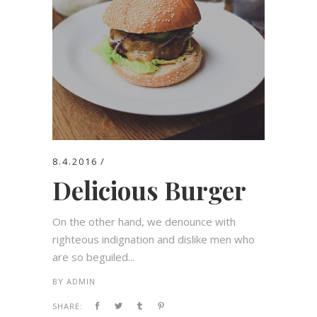
8.4.2016
Delicious Burger
On the other hand, we denounce with
righteous indignation and dislike men who
are so beguiled...
BY
ADMIN
SHARE: