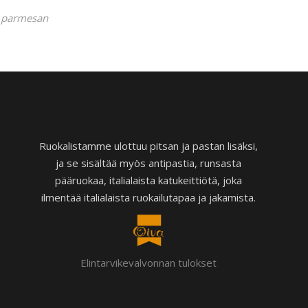
, parmesan
Ruokalistamme ulottuu pitsan ja pastan lisäksi,
ja se sisältää myös antipastia, runsasta
pääruokaa, italialaista katukeittiötä, joka
ilmentää italialaista ruokailutapaa ja jakamista.
Elintarvikevalvonnan tulokset