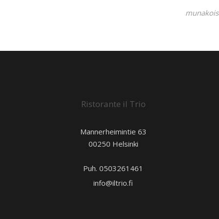
munakoiso
Ristorante il Trio
Mannerheimintie 63
00250 Helsinki
Puh. 0503261461
info@iltrio.fi