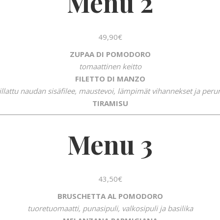
Menu 2
49,90€
ZUPAA DI POMODORO
tomaattinen keitto
FILETTO DI MANZO
illattu naudan sisäfilee, maustevoi, lämpimät vihannekset ja peru
TIRAMISU
Menu 3
43,50€
BRUSCHETTA AL POMODORO
tuoretuomaatti, punasipuli, valkosipuli ja basilika