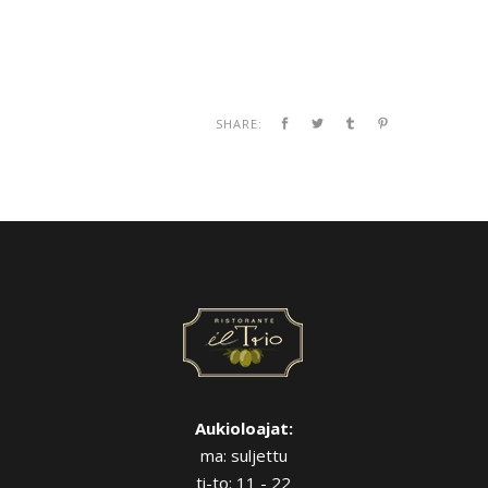
SHARE:
Aukioloajat:
ma: suljettu
ti-to: 11 - 22