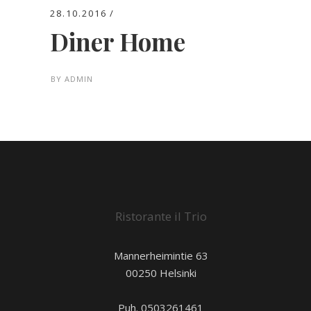
28.10.2016
Diner Home
BY
ADMIN
Ristorante il Trio
Mannerheimintie 63
00250 Helsinki
Puh. 0503261461